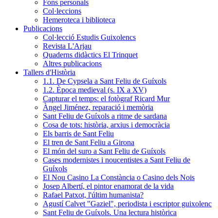
Fons personals
Col·leccions
Hemeroteca i biblioteca
Publicacions
Col·lecció Estudis Guixolencs
Revista L'Arjau
Quaderns didàctics El Trinquet
Altres publicacions
Tallers d'Història
1.1. De Cypsela a Sant Feliu de Guíxols
1.2. Època medieval (s. IX a XV)
Capturar el temps: el fotògraf Ricard Mur
Àngel Jiménez, reparació i memòria
Sant Feliu de Guíxols a ritme de sardana
Cosa de tots: història, arxius i democràcia
Els barris de Sant Feliu
El tren de Sant Feliu a Girona
El món del suro a Sant Feliu de Guíxols
Cases modernistes i noucentistes a Sant Feliu de
Guíxols
El Nou Casino La Constància o Casino dels Nois
Josep Albertí, el pintor enamorat de la vida
Rafael Patxot, l'últim humanista?
Agustí Calvet "Gaziel", periodista i escriptor guixolenc
Sant Feliu de Guíxols. Una lectura històrica