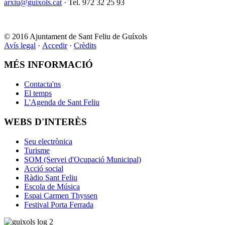
arxiu@guixols.cat
· Tel. 972 32 25 93
© 2016 Ajuntament de Sant Feliu de Guíxols
Avís legal
·
Accedir
·
Crèdits
MÉS INFORMACIÓ
Contacta'ns
El temps
L'Agenda de Sant Feliu
WEBS D'INTERÈS
Seu electrònica
Turisme
SOM (Servei d'Ocupació Municipal)
Acció social
Ràdio Sant Feliu
Escola de Música
Espai Carmen Thyssen
Festival Porta Ferrada