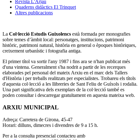
Revista L'Arjau
Quaderns didàctics El Trinquet
Altres publicacions
La
Col·lecció Estudis Guixolencs
està formada per monografies
sobre temes d’àmbit local: personatges, institucions, patrimoni
històric, patrimoni natural, història en general o èpoques històriques,
creixement urbanístic i fotografia antiga.
El primer títol
va sortir l'any 1987 i fins ara se n'han publicat més
d'una vintena. Generalment s'ha nodrit a partir de les recerques
elaborades pel personal del mateix Arxiu en el marc dels Tallers
d'Història i per treballs realitzats per especialistes. Trobareu els títols
d'aquesta col·lecció a les llibreries de Sant Feliu de Guíxols i rodalia.
Una part significativa dels exemplars de la col·lecció també es
poden consultar i descarregar gratuïtament en aquesta mateixa web.
ARXIU MUNICIPAL
Adreça: Carretera de Girona, 45-47
Horari: dilluns, dimecres i divendres de 9 a 15 h.
Per a la consulta presencial contacteu amb