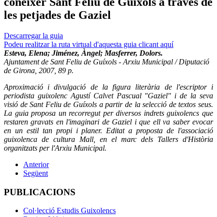
conèixer Sant Feliu de Guíxols a través de
les petjades de Gaziel
Descarregar la guia
Podeu realitzar la ruta virtual d'aquesta guia clicant aquí
Esteva, Elena; Jiménez, Àngel; Masferrer, Dolors.
Ajuntament de Sant Feliu de Guíxols - Arxiu Municipal / Diputació
de Girona, 2007, 89 p.
Aproximació i divulgació de la figura literària de l'escriptor i
periodista guixolenc Agustí Calvet Pascual "Gaziel" i de la seva
visió de Sant Feliu de Guíxols a partir de la selecció de textos seus.
La guia proposa un recorregut per diversos indrets guixolencs que
restaren gravats en l'imaginari de Gaziel i que ell va saber evocar
en un estil tan propi i planer. Editat a proposta de l'associació
guixolenca de cultura Mall, en el marc dels Tallers d'Història
organitzats per l'Arxiu Municipal.
Anterior
Següent
PUBLICACIONS
Col·lecció Estudis Guixolencs