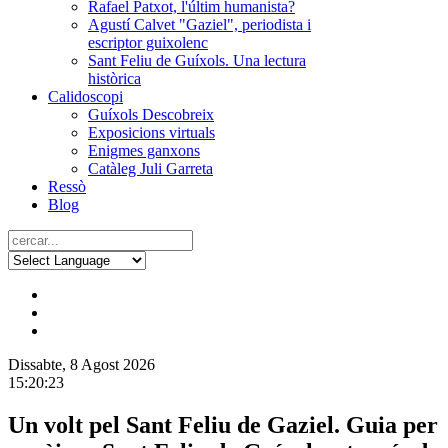
Rafael Patxot, l'últim humanista?
Agustí Calvet "Gaziel", periodista i
escriptor guixolenc
Sant Feliu de Guíxols. Una lectura
històrica
Calidoscopi
Guíxols Descobreix
Exposicions virtuals
Enigmes ganxons
Catàleg Juli Garreta
Ressò
Blog
Dissabte, 8 Agost 2026
15:20:23
Un volt pel Sant Feliu de Gaziel. Guia per