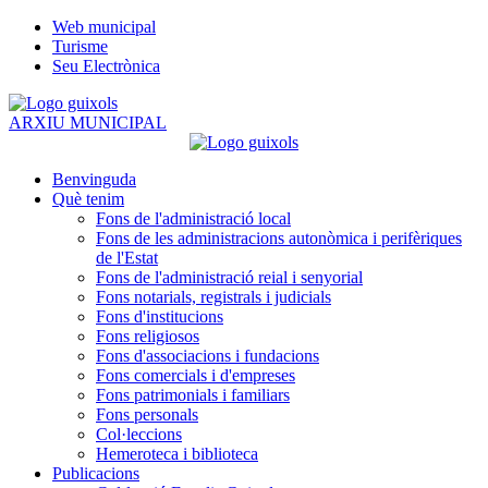
Web municipal
Turisme
Seu Electrònica
ARXIU MUNICIPAL
Benvinguda
Què tenim
Fons de l'administració local
Fons de les administracions autonòmica i perifèriques
de l'Estat
Fons de l'administració reial i senyorial
Fons notarials, registrals i judicials
Fons d'institucions
Fons religiosos
Fons d'associacions i fundacions
Fons comercials i d'empreses
Fons patrimonials i familiars
Fons personals
Col·leccions
Hemeroteca i biblioteca
Publicacions