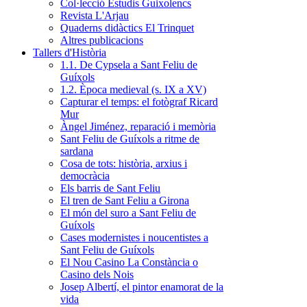
Col·lecció Estudis Guixolencs
Revista L'Arjau
Quaderns didàctics El Trinquet
Altres publicacions
Tallers d'Història
1.1. De Cypsela a Sant Feliu de
Guíxols
1.2. Època medieval (s. IX a XV)
Capturar el temps: el fotògraf Ricard
Mur
Àngel Jiménez, reparació i memòria
Sant Feliu de Guíxols a ritme de
sardana
Cosa de tots: història, arxius i
democràcia
Els barris de Sant Feliu
El tren de Sant Feliu a Girona
El món del suro a Sant Feliu de
Guíxols
Cases modernistes i noucentistes a
Sant Feliu de Guíxols
El Nou Casino La Constància o
Casino dels Nois
Josep Albertí, el pintor enamorat de la
vida