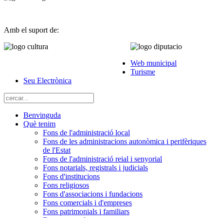
Amb el suport de:
Web municipal
Turisme
Seu Electrònica
Benvinguda
Què tenim
Fons de l'administració local
Fons de les administracions autonòmica i perifèriques
de l'Estat
Fons de l'administració reial i senyorial
Fons notarials, registrals i judicials
Fons d'institucions
Fons religiosos
Fons d'associacions i fundacions
Fons comercials i d'empreses
Fons patrimonials i familiars