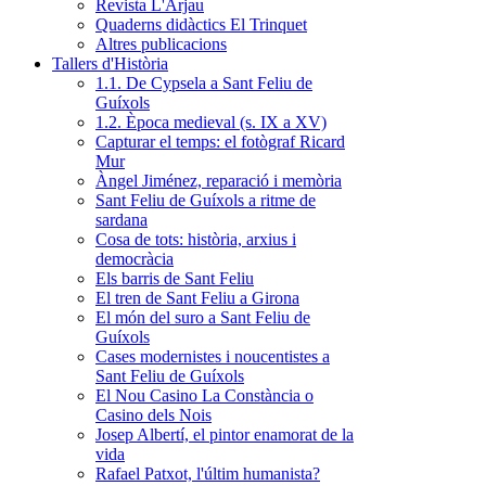
Revista L'Arjau
Quaderns didàctics El Trinquet
Altres publicacions
Tallers d'Història
1.1. De Cypsela a Sant Feliu de
Guíxols
1.2. Època medieval (s. IX a XV)
Capturar el temps: el fotògraf Ricard
Mur
Àngel Jiménez, reparació i memòria
Sant Feliu de Guíxols a ritme de
sardana
Cosa de tots: història, arxius i
democràcia
Els barris de Sant Feliu
El tren de Sant Feliu a Girona
El món del suro a Sant Feliu de
Guíxols
Cases modernistes i noucentistes a
Sant Feliu de Guíxols
El Nou Casino La Constància o
Casino dels Nois
Josep Albertí, el pintor enamorat de la
vida
Rafael Patxot, l'últim humanista?