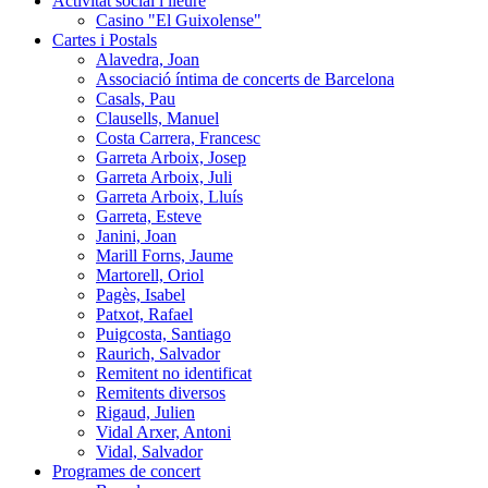
Activitat social i lleure
Casino "El Guixolense"
Cartes i Postals
Alavedra, Joan
Associació íntima de concerts de Barcelona
Casals, Pau
Clausells, Manuel
Costa Carrera, Francesc
Garreta Arboix, Josep
Garreta Arboix, Juli
Garreta Arboix, Lluís
Garreta, Esteve
Janini, Joan
Marill Forns, Jaume
Martorell, Oriol
Pagès, Isabel
Patxot, Rafael
Puigcosta, Santiago
Raurich, Salvador
Remitent no identificat
Remitents diversos
Rigaud, Julien
Vidal Arxer, Antoni
Vidal, Salvador
Programes de concert