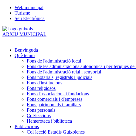
Web municipal
Turisme
Seu Electrònica
ARXIU MUNICIPAL
Benvinguda
Què tenim
Fons de l'administració local
Fons de les administracions autonòmica i perifèriques de l
Fons de l'administració reial i senyorial
Fons notarials, registrals i judicials
Fons d'institucions
Fons religiosos
Fons d'associacions i fundacions
Fons comercials i d'empreses
Fons patrimonials i familiars
Fons personals
Col·leccions
Hemeroteca i biblioteca
Publicacions
Col·lecció Estudis Guixolencs