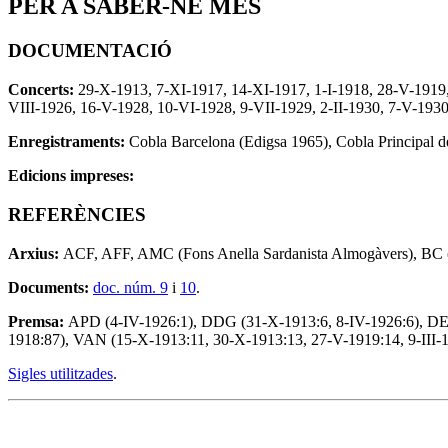
PER A SABER-NE MÉS
DOCUMENTACIÓ
Concerts:
29-X-1913, 7-XI-1917, 14-XI-1917, 1-I-1918, 28-V-1919, 
VIII-1926, 16-V-1928, 10-VI-1928, 9-VII-1929, 2-II-1930, 7-V-1930
Enregistraments:
Cobla Barcelona (Edigsa 1965), Cobla Principal d
Edicions impreses:
REFERÈNCIES
Arxius:
ACF, AFF, AMC (Fons Anella Sardanista Almogàvers), BC (F
Documents:
doc. núm. 9
i
10
.
Premsa:
APD (4-IV-1926:1), DDG (31-X-1913:6, 8-IV-1926:6), DE
1918:87), VAN (15-X-1913:11, 30-X-1913:13, 27-V-1919:14, 9-III-1
Sigles utilitzades
.