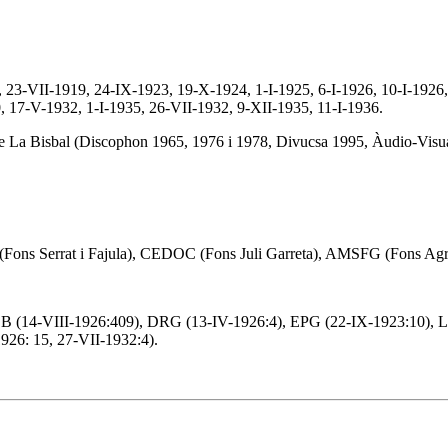
23-VII-1919, 24-IX-1923, 19-X-1924, 1-I-1925, 6-I-1926, 10-I-1926,
, 17-V-1932, 1-I-1935, 26-VII-1932, 9-XII-1935, 11-I-1936.
e La Bisbal (Discophon 1965, 1976 i 1978, Divucsa 1995, Àudio-Visua
ons Serrat i Fajula), CEDOC (Fons Juli Garreta), AMSFG (Fons Agru
B (14-VIII-1926:409), DRG (13-IV-1926:4), EPG (22-IX-1923:10), 
926: 15, 27-VII-1932:4).