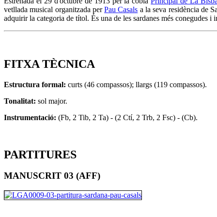
Estrenada el 29 d'octubre de 1913 per la cobla
Principal de La Bisba
vetllada musical organitzada per
Pau Casals
a la seva residència de Sa
adquirir la categoria de títol. És una de les sardanes més conegudes i 
FITXA TÈCNICA
Estructura formal:
curts (46 compassos); llargs (119 compassos).
Tonalitat:
sol major.
Instrumentació:
(Fb, 2 Tib, 2 Ta) - (2 Ctí, 2 Trb, 2 Fsc) - (Cb).
PARTITURES
MANUSCRIT 03 (AFF)