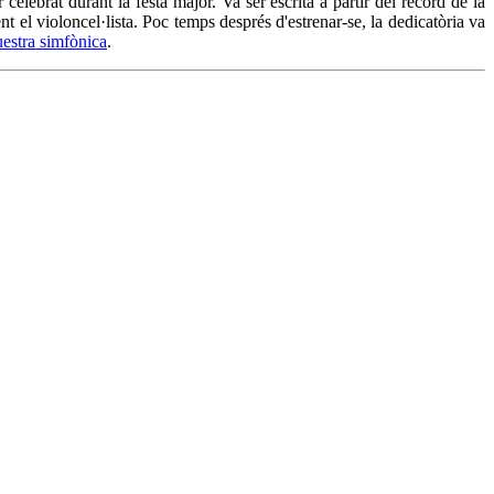
lebrat durant la festa major. Va ser escrita a partir del record de la
 el violoncel·lista. Poc temps després d'estrenar-se, la dedicatòria va
estra simfònica
.