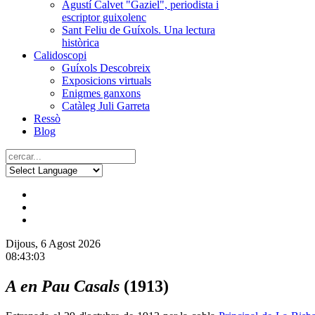
Agustí Calvet "Gaziel", periodista i
escriptor guixolenc
Sant Feliu de Guíxols. Una lectura
històrica
Calidoscopi
Guíxols Descobreix
Exposicions virtuals
Enigmes ganxons
Catàleg Juli Garreta
Ressò
Blog
Dijous, 6 Agost 2026
08:43:03
A en Pau Casals
(1913)