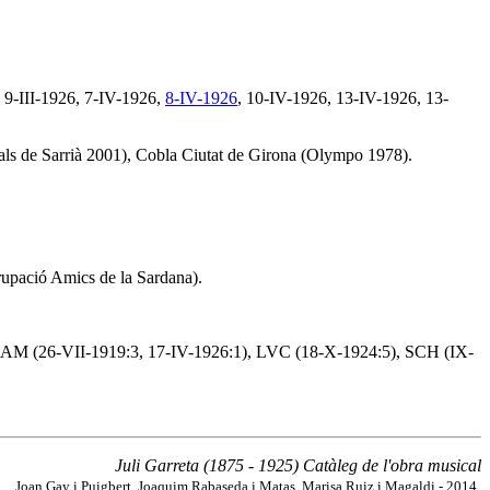
 9-III-1926, 7-IV-1926,
8-IV-1926
, 10-IV-1926, 13-IV-1926, 13-
ls de Sarrià 2001), Cobla Ciutat de Girona (Olympo 1978).
pació Amics de la Sardana).
LAM (26-VII-1919:3, 17-IV-1926:1), LVC (18-X-1924:5), SCH (IX-
Juli Garreta (1875 - 1925) Catàleg de l'obra musical
Joan Gay i Puigbert, Joaquim Rabaseda i Matas, Marisa Ruiz i Magaldi - 2014