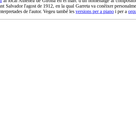
l
al local Athenea de Girona en el marc d'un homenatge al compositor ce
nt Salvador l'agost de 1912, en la qual Garreta va conèixer personalment
interpretades de l'autor. Vegeu també les
versions per a piano
i per a
orqu