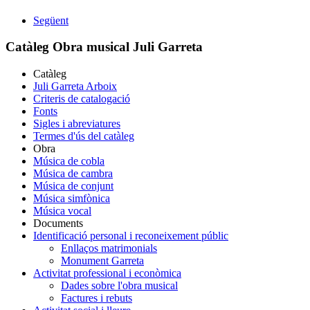
Següent
Catàleg Obra musical Juli Garreta
Catàleg
Juli Garreta Arboix
Criteris de catalogació
Fonts
Sigles i abreviatures
Termes d'ús del catàleg
Obra
Música de cobla
Música de cambra
Música de conjunt
Música simfònica
Música vocal
Documents
Identificació personal i reconeixement públic
Enllaços matrimonials
Monument Garreta
Activitat professional i econòmica
Dades sobre l'obra musical
Factures i rebuts