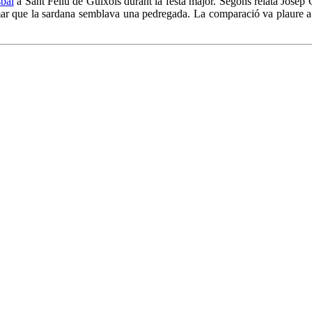
sbal
a Sant Feliu de Guíxols durant la festa major. Segons relata Josep G
mar que la sardana semblava una pedregada. La comparació va plaure a Ju