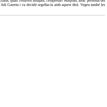
rahit, quan l'estaven assajant, l'empresari Masjoan, amic personal del
li Garreta i va decidir segellar-la amb aquest títol. Vegeu també les