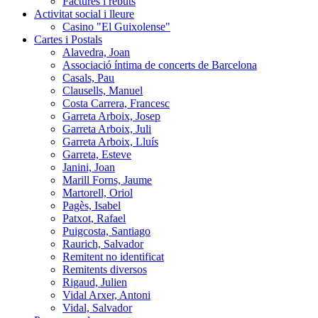
Factures i rebuts
Activitat social i lleure
Casino "El Guixolense"
Cartes i Postals
Alavedra, Joan
Associació íntima de concerts de Barcelona
Casals, Pau
Clausells, Manuel
Costa Carrera, Francesc
Garreta Arboix, Josep
Garreta Arboix, Juli
Garreta Arboix, Lluís
Garreta, Esteve
Janini, Joan
Marill Forns, Jaume
Martorell, Oriol
Pagès, Isabel
Patxot, Rafael
Puigcosta, Santiago
Raurich, Salvador
Remitent no identificat
Remitents diversos
Rigaud, Julien
Vidal Arxer, Antoni
Vidal, Salvador