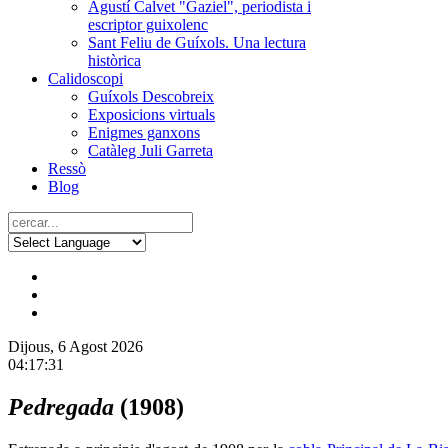
Agustí Calvet "Gaziel", periodista i
escriptor guixolenc
Sant Feliu de Guíxols. Una lectura
històrica
Calidoscopi
Guíxols Descobreix
Exposicions virtuals
Enigmes ganxons
Catàleg Juli Garreta
Ressò
Blog
Dijous, 6 Agost 2026
04:17:32
Pedregada
(1908)