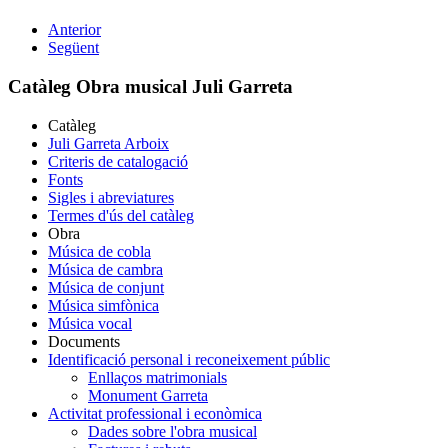
Anterior
Següent
Catàleg Obra musical Juli Garreta
Catàleg
Juli Garreta Arboix
Criteris de catalogació
Fonts
Sigles i abreviatures
Termes d'ús del catàleg
Obra
Música de cobla
Música de cambra
Música de conjunt
Música simfònica
Música vocal
Documents
Identificació personal i reconeixement públic
Enllaços matrimonials
Monument Garreta
Activitat professional i econòmica
Dades sobre l'obra musical