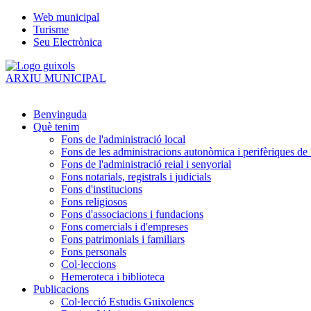
Web municipal
Turisme
Seu Electrònica
ARXIU MUNICIPAL
Benvinguda
Què tenim
Fons de l'administració local
Fons de les administracions autonòmica i perifèriques de l
Fons de l'administració reial i senyorial
Fons notarials, registrals i judicials
Fons d'institucions
Fons religiosos
Fons d'associacions i fundacions
Fons comercials i d'empreses
Fons patrimonials i familiars
Fons personals
Col·leccions
Hemeroteca i biblioteca
Publicacions
Col·lecció Estudis Guixolencs