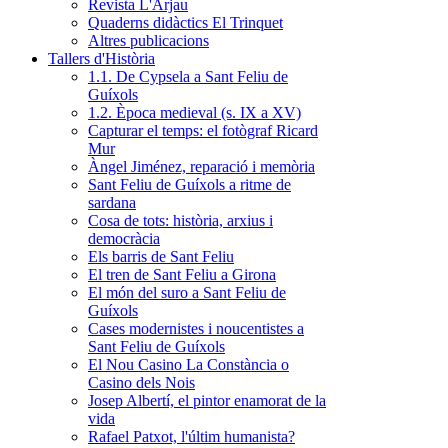
Revista L'Arjau
Quaderns didàctics El Trinquet
Altres publicacions
Tallers d'Història
1.1. De Cypsela a Sant Feliu de
Guíxols
1.2. Època medieval (s. IX a XV)
Capturar el temps: el fotògraf Ricard
Mur
Àngel Jiménez, reparació i memòria
Sant Feliu de Guíxols a ritme de
sardana
Cosa de tots: història, arxius i
democràcia
Els barris de Sant Feliu
El tren de Sant Feliu a Girona
El món del suro a Sant Feliu de
Guíxols
Cases modernistes i noucentistes a
Sant Feliu de Guíxols
El Nou Casino La Constància o
Casino dels Nois
Josep Albertí, el pintor enamorat de la
vida
Rafael Patxot, l'últim humanista?