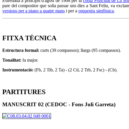
Estrenada a principis d'agost de 1908 per la
cobla Principal de La Bi
pare del compositor que solia passar uns dies a Sant Feliu, va excla
versions per a piano a quatre mans
i per a
orquestra simfònica
.
FITXA TÈCNICA
Estructura formal:
curts (39 compassos); llargs (95 compassos).
Tonalitat:
fa major.
Instrumentació:
(Fb, 2 Tib, 2 Ta) - (2 Ctí, 2 Trb, 2 Fsc) - (Cb).
PARTITURES
MANUSCRIT 02 (CEDOC - Fons Juli Garreta)