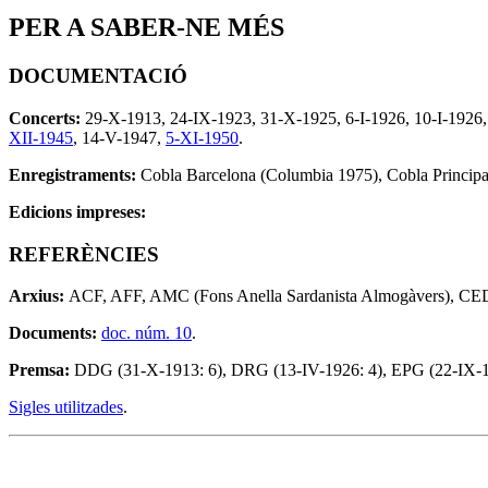
PER A SABER-NE MÉS
DOCUMENTACIÓ
Concerts:
29-X-1913, 24-IX-1923, 31-X-1925, 6-I-1926, 10-I-1926, 
XII-1945
, 14-V-1947,
5-XI-1950
.
Enregistraments:
Cobla Barcelona (Columbia 1975), Cobla Principal
Edicions impreses:
REFERÈNCIES
Arxius:
ACF, AFF, AMC (Fons Anella Sardanista Almogàvers), CEDO
Documents:
doc. núm. 10
.
Premsa:
DDG (31-X-1913: 6), DRG (13-IV-1926: 4), EPG (22-IX-1923
Sigles utilitzades
.