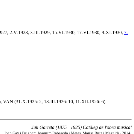
1927, 2-V-1928, 3-III-1929, 15-VI-1930, 17-VI-1930, 9-XI-1930,
7-
 VAN (31-X-1925: 2, 18-III-1926: 10, 11-XII-1926: 6).
Juli Garreta (1875 - 1925) Catàleg de l'obra musical
Joan Gay i Puigbert, Joaquim Rabaseda i Matas, Marisa Ruiz i Magaldi - 2014