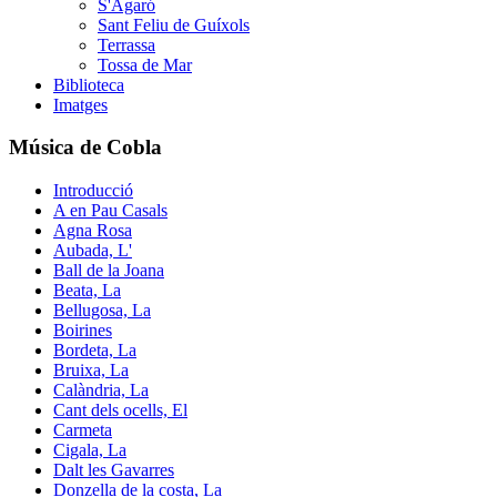
S'Agaró
Sant Feliu de Guíxols
Terrassa
Tossa de Mar
Biblioteca
Imatges
Música de Cobla
Introducció
A en Pau Casals
Agna Rosa
Aubada, L'
Ball de la Joana
Beata, La
Bellugosa, La
Boirines
Bordeta, La
Bruixa, La
Calàndria, La
Cant dels ocells, El
Carmeta
Cigala, La
Dalt les Gavarres
Donzella de la costa, La