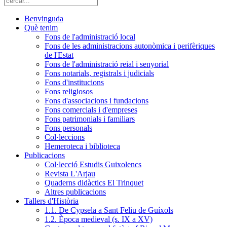
Benvinguda
Què tenim
Fons de l'administració local
Fons de les administracions autonòmica i perifèriques
de l'Estat
Fons de l'administració reial i senyorial
Fons notarials, registrals i judicials
Fons d'institucions
Fons religiosos
Fons d'associacions i fundacions
Fons comercials i d'empreses
Fons patrimonials i familiars
Fons personals
Col·leccions
Hemeroteca i biblioteca
Publicacions
Col·lecció Estudis Guixolencs
Revista L'Arjau
Quaderns didàctics El Trinquet
Altres publicacions
Tallers d'Història
1.1. De Cypsela a Sant Feliu de Guíxols
1.2. Època medieval (s. IX a XV)