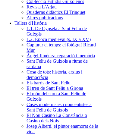
Col·lecció Estudis Guixolencs
Revista L'Arjau
Quaderns didàctics El Trinquet
Altres publicacions
Tallers d'Història
1.1. De Cypsela a Sant Feliu de
Guíxols
1.2. Època medieval (s. IX a XV)
Capturar el temps: el fotògraf Ricard
Mur
Àngel Jiménez, reparació i memòria
Sant Feliu de Guíxols a ritme de
sardana
Cosa de tots: història, arxius i
democràcia
Els barris de Sant Feliu
El tren de Sant Feliu a Girona
El món del suro a Sant Feliu de
Guíxols
Cases modernistes i noucentistes a
Sant Feliu de Guíxols
El Nou Casino La Constància o
Casino dels Nois
Josep Albertí, el pintor enamorat de la
vida