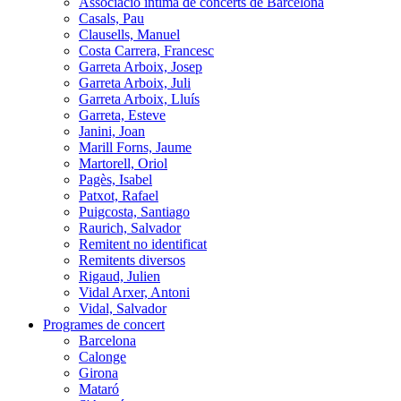
Associació íntima de concerts de Barcelona
Casals, Pau
Clausells, Manuel
Costa Carrera, Francesc
Garreta Arboix, Josep
Garreta Arboix, Juli
Garreta Arboix, Lluís
Garreta, Esteve
Janini, Joan
Marill Forns, Jaume
Martorell, Oriol
Pagès, Isabel
Patxot, Rafael
Puigcosta, Santiago
Raurich, Salvador
Remitent no identificat
Remitents diversos
Rigaud, Julien
Vidal Arxer, Antoni
Vidal, Salvador
Programes de concert
Barcelona
Calonge
Girona
Mataró