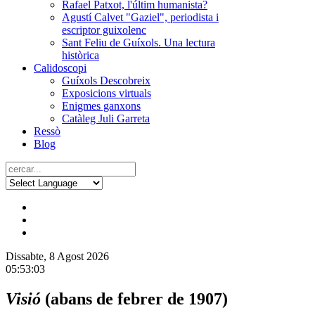
Rafael Patxot, l'últim humanista?
Agustí Calvet "Gaziel", periodista i
escriptor guixolenc
Sant Feliu de Guíxols. Una lectura
històrica
Calidoscopi
Guíxols Descobreix
Exposicions virtuals
Enigmes ganxons
Catàleg Juli Garreta
Ressò
Blog
Dissabte, 8 Agost 2026
05:53:03
Visió
(abans de febrer de 1907)