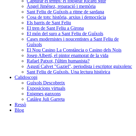
Capturar el temps: el fotògraf Ricard Mur
Àngel Jiménez, reparació i memòria
Sant Feliu de Guíxols a ritme de sardana
Cosa de tots: història, arxius i democràcia
Els barris de Sant Feliu
El tren de Sant Feliu a Girona
El món del suro a Sant Feliu de Guíxols
Cases modernistes i noucentistes a Sant Feliu de
Guíxols
El Nou Casino La Constància o Casino dels Nois
Josep Albertí, el pintor enamorat de la vida
Rafael Patxot, l'últim humanista?
Agustí Calvet "Gaziel", periodista i escriptor guixolenc
Sant Feliu de Guíxols. Una lectura històrica
Calidoscopi
Guíxols Descobreix
Exposicions virtuals
Enigmes ganxons
Catàleg Juli Garreta
Ressò
Blog