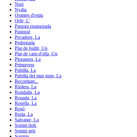
Nuri
Nydia
Oratges d'estiu
Orfe, L'
Pastora enamorada
Pastoral
Pecadora, La
Pedregada
Plat de bullit, Un
Plat de carn d'olla, Un
Ploranera, La
Primavera
Pubilla, La
Pubilla del mas gran, La
Recordant...
Riolera, La
Rondalla, La
Rosada, La
Rosella, La
Rosó
Ruda, La
Salvatge, La
Somni dolç
Somni gris
Somnis