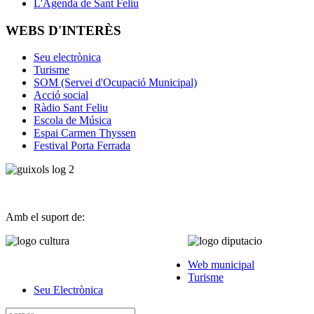
L'Agenda de Sant Feliu
WEBS D'INTERÈS
Seu electrònica
Turisme
SOM (Servei d'Ocupació Municipal)
Acció social
Ràdio Sant Feliu
Escola de Música
Espai Carmen Thyssen
Festival Porta Ferrada
Amb el suport de:
Web municipal
Turisme
Seu Electrònica