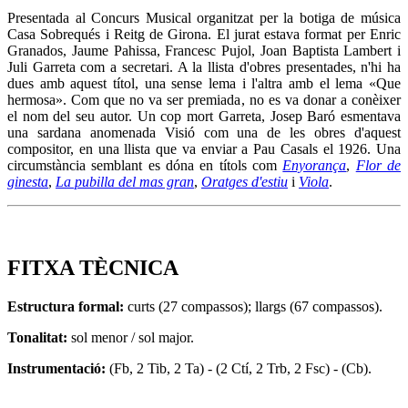
Presentada al Concurs Musical organitzat per la botiga de música
Casa Sobrequés i Reitg de Girona. El jurat estava format per Enric
Granados, Jaume Pahissa, Francesc Pujol, Joan Baptista Lambert i
Juli Garreta com a secretari. A la llista d'obres presentades, n'hi ha
dues amb aquest títol, una sense lema i l'altra amb el lema «Que
hermosa». Com que no va ser premiada, no es va donar a conèixer
el nom del seu autor. Un cop mort Garreta, Josep Baró esmentava
una sardana anomenada Visió com una de les obres d'aquest
compositor, en una llista que va enviar a Pau Casals el 1926. Una
circumstància semblant es dóna en títols com
Enyorança
,
Flor de
ginesta
,
La pubilla del mas gran
,
Oratges d'estiu
i
Viola
.
FITXA TÈCNICA
Estructura formal:
curts (27 compassos); llargs (67 compassos).
Tonalitat:
sol menor / sol major.
Instrumentació:
(Fb, 2 Tib, 2 Ta) - (2 Ctí, 2 Trb, 2 Fsc) - (Cb).