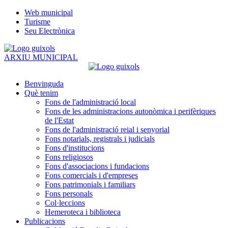
Web municipal
Turisme
Seu Electrònica
ARXIU MUNICIPAL
Benvinguda
Què tenim
Fons de l'administració local
Fons de les administracions autonòmica i perifèriques
de l'Estat
Fons de l'administració reial i senyorial
Fons notarials, registrals i judicials
Fons d'institucions
Fons religiosos
Fons d'associacions i fundacions
Fons comercials i d'empreses
Fons patrimonials i familiars
Fons personals
Col·leccions
Hemeroteca i biblioteca
Publicacions