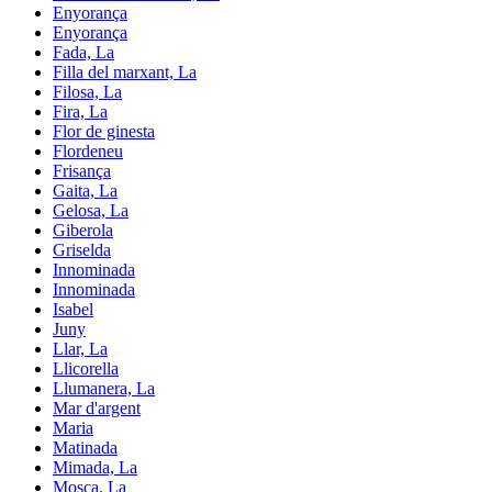
Enyorança
Enyorança
Fada, La
Filla del marxant, La
Filosa, La
Fira, La
Flor de ginesta
Flordeneu
Frisança
Gaita, La
Gelosa, La
Giberola
Griselda
Innominada
Innominada
Isabel
Juny
Llar, La
Llicorella
Llumanera, La
Mar d'argent
Maria
Matinada
Mimada, La
Mosca, La