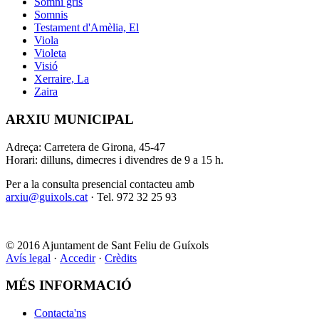
Somni gris
Somnis
Testament d'Amèlia, El
Viola
Violeta
Visió
Xerraire, La
Zaira
ARXIU MUNICIPAL
Adreça: Carretera de Girona, 45-47
Horari: dilluns, dimecres i divendres de 9 a 15 h.
Per a la consulta presencial contacteu amb
arxiu@guixols.cat
· Tel. 972 32 25 93
© 2016 Ajuntament de Sant Feliu de Guíxols
Avís legal
·
Accedir
·
Crèdits
MÉS INFORMACIÓ
Contacta'ns