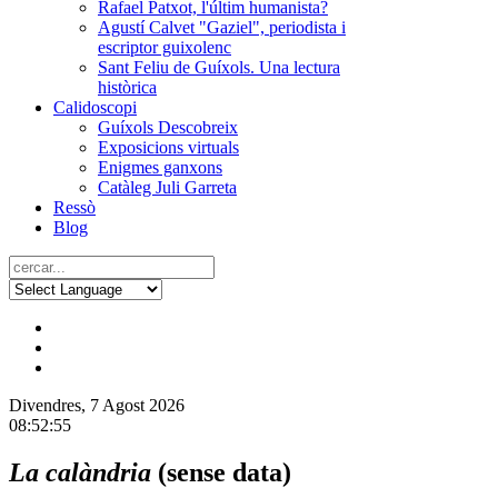
Rafael Patxot, l'últim humanista?
Agustí Calvet "Gaziel", periodista i
escriptor guixolenc
Sant Feliu de Guíxols. Una lectura
històrica
Calidoscopi
Guíxols Descobreix
Exposicions virtuals
Enigmes ganxons
Catàleg Juli Garreta
Ressò
Blog
Divendres, 7 Agost 2026
08:52:56
La calàndria
(sense data)