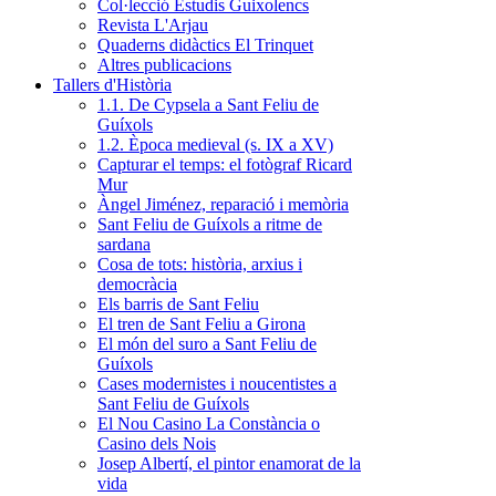
Col·lecció Estudis Guixolencs
Revista L'Arjau
Quaderns didàctics El Trinquet
Altres publicacions
Tallers d'Història
1.1. De Cypsela a Sant Feliu de
Guíxols
1.2. Època medieval (s. IX a XV)
Capturar el temps: el fotògraf Ricard
Mur
Àngel Jiménez, reparació i memòria
Sant Feliu de Guíxols a ritme de
sardana
Cosa de tots: història, arxius i
democràcia
Els barris de Sant Feliu
El tren de Sant Feliu a Girona
El món del suro a Sant Feliu de
Guíxols
Cases modernistes i noucentistes a
Sant Feliu de Guíxols
El Nou Casino La Constància o
Casino dels Nois
Josep Albertí, el pintor enamorat de la
vida