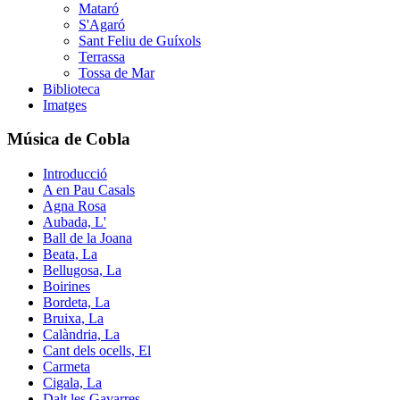
Mataró
S'Agaró
Sant Feliu de Guíxols
Terrassa
Tossa de Mar
Biblioteca
Imatges
Música de Cobla
Introducció
A en Pau Casals
Agna Rosa
Aubada, L'
Ball de la Joana
Beata, La
Bellugosa, La
Boirines
Bordeta, La
Bruixa, La
Calàndria, La
Cant dels ocells, El
Carmeta
Cigala, La
Dalt les Gavarres