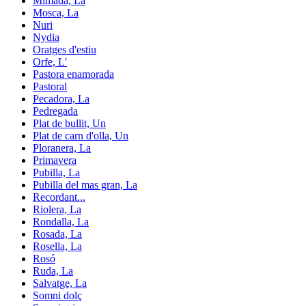
Mimada, La
Mosca, La
Nuri
Nydia
Oratges d'estiu
Orfe, L'
Pastora enamorada
Pastoral
Pecadora, La
Pedregada
Plat de bullit, Un
Plat de carn d'olla, Un
Ploranera, La
Primavera
Pubilla, La
Pubilla del mas gran, La
Recordant...
Riolera, La
Rondalla, La
Rosada, La
Rosella, La
Rosó
Ruda, La
Salvatge, La
Somni dolç