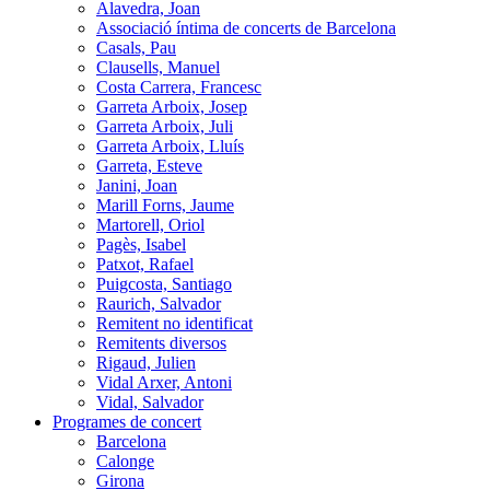
Alavedra, Joan
Associació íntima de concerts de Barcelona
Casals, Pau
Clausells, Manuel
Costa Carrera, Francesc
Garreta Arboix, Josep
Garreta Arboix, Juli
Garreta Arboix, Lluís
Garreta, Esteve
Janini, Joan
Marill Forns, Jaume
Martorell, Oriol
Pagès, Isabel
Patxot, Rafael
Puigcosta, Santiago
Raurich, Salvador
Remitent no identificat
Remitents diversos
Rigaud, Julien
Vidal Arxer, Antoni
Vidal, Salvador
Programes de concert
Barcelona
Calonge
Girona