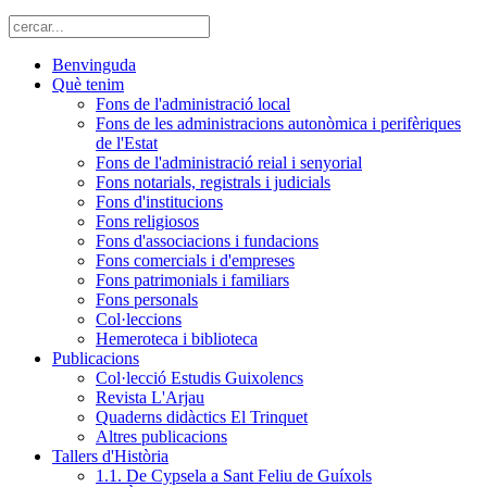
Benvinguda
Què tenim
Fons de l'administració local
Fons de les administracions autonòmica i perifèriques
de l'Estat
Fons de l'administració reial i senyorial
Fons notarials, registrals i judicials
Fons d'institucions
Fons religiosos
Fons d'associacions i fundacions
Fons comercials i d'empreses
Fons patrimonials i familiars
Fons personals
Col·leccions
Hemeroteca i biblioteca
Publicacions
Col·lecció Estudis Guixolencs
Revista L'Arjau
Quaderns didàctics El Trinquet
Altres publicacions
Tallers d'Història
1.1. De Cypsela a Sant Feliu de Guíxols