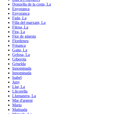
Donzella de la costa, La
Enyorança
Enyorança
Fada, La
Filla del marxant, La
Filosa, La
Fira, La
Flor de ginesta
Flordeneu
Frisança
Gaita, La
Gelosa, La
Giberola
Griselda
Innominada
Innominada
Isabel
Juny
Llar, La
Llicorella
Llumanera, La
Mar d'argent
Maria
Matinada