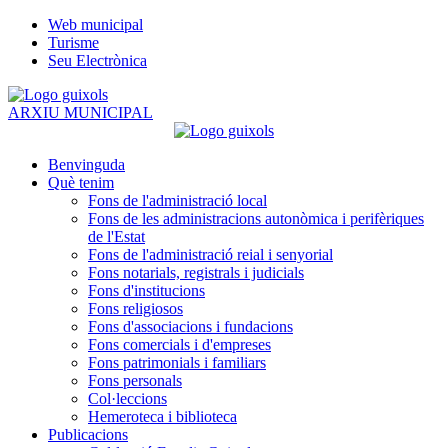
Web municipal
Turisme
Seu Electrònica
ARXIU MUNICIPAL
Benvinguda
Què tenim
Fons de l'administració local
Fons de les administracions autonòmica i perifèriques
de l'Estat
Fons de l'administració reial i senyorial
Fons notarials, registrals i judicials
Fons d'institucions
Fons religiosos
Fons d'associacions i fundacions
Fons comercials i d'empreses
Fons patrimonials i familiars
Fons personals
Col·leccions
Hemeroteca i biblioteca
Publicacions