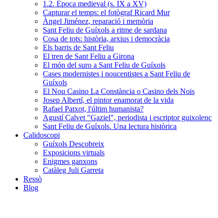
1.2. Època medieval (s. IX a XV)
Capturar el temps: el fotògraf Ricard Mur
Àngel Jiménez, reparació i memòria
Sant Feliu de Guíxols a ritme de sardana
Cosa de tots: història, arxius i democràcia
Els barris de Sant Feliu
El tren de Sant Feliu a Girona
El món del suro a Sant Feliu de Guíxols
Cases modernistes i noucentistes a Sant Feliu de
Guíxols
El Nou Casino La Constància o Casino dels Nois
Josep Albertí, el pintor enamorat de la vida
Rafael Patxot, l'últim humanista?
Agustí Calvet "Gaziel", periodista i escriptor guixolenc
Sant Feliu de Guíxols. Una lectura històrica
Calidoscopi
Guíxols Descobreix
Exposicions virtuals
Enigmes ganxons
Catàleg Juli Garreta
Ressò
Blog