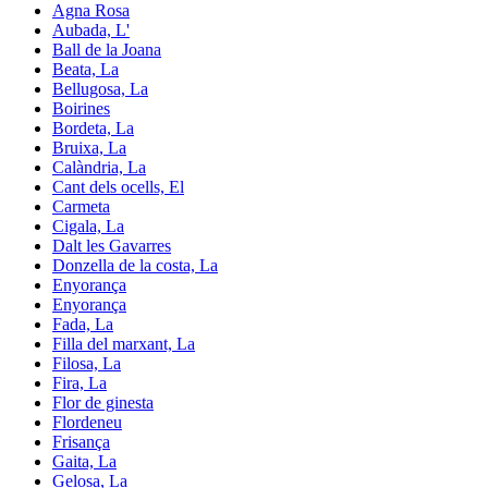
Agna Rosa
Aubada, L'
Ball de la Joana
Beata, La
Bellugosa, La
Boirines
Bordeta, La
Bruixa, La
Calàndria, La
Cant dels ocells, El
Carmeta
Cigala, La
Dalt les Gavarres
Donzella de la costa, La
Enyorança
Enyorança
Fada, La
Filla del marxant, La
Filosa, La
Fira, La
Flor de ginesta
Flordeneu
Frisança
Gaita, La
Gelosa, La