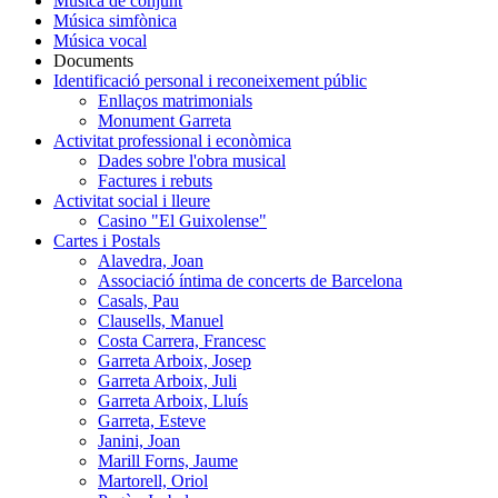
Música de conjunt
Música simfònica
Música vocal
Documents
Identificació personal i reconeixement públic
Enllaços matrimonials
Monument Garreta
Activitat professional i econòmica
Dades sobre l'obra musical
Factures i rebuts
Activitat social i lleure
Casino "El Guixolense"
Cartes i Postals
Alavedra, Joan
Associació íntima de concerts de Barcelona
Casals, Pau
Clausells, Manuel
Costa Carrera, Francesc
Garreta Arboix, Josep
Garreta Arboix, Juli
Garreta Arboix, Lluís
Garreta, Esteve
Janini, Joan
Marill Forns, Jaume
Martorell, Oriol