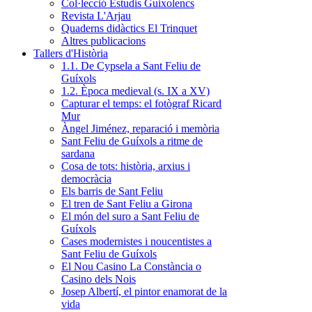
Col·lecció Estudis Guixolencs
Revista L'Arjau
Quaderns didàctics El Trinquet
Altres publicacions
Tallers d'Història
1.1. De Cypsela a Sant Feliu de
Guíxols
1.2. Època medieval (s. IX a XV)
Capturar el temps: el fotògraf Ricard
Mur
Àngel Jiménez, reparació i memòria
Sant Feliu de Guíxols a ritme de
sardana
Cosa de tots: història, arxius i
democràcia
Els barris de Sant Feliu
El tren de Sant Feliu a Girona
El món del suro a Sant Feliu de
Guíxols
Cases modernistes i noucentistes a
Sant Feliu de Guíxols
El Nou Casino La Constància o
Casino dels Nois
Josep Albertí, el pintor enamorat de la
vida