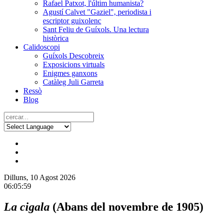
Rafael Patxot, l'últim humanista?
Agustí Calvet "Gaziel", periodista i
escriptor guixolenc
Sant Feliu de Guíxols. Una lectura
històrica
Calidoscopi
Guíxols Descobreix
Exposicions virtuals
Enigmes ganxons
Catàleg Juli Garreta
Ressò
Blog
Dilluns, 10 Agost 2026
06:05:59
La cigala
(Abans del novembre de 1905)