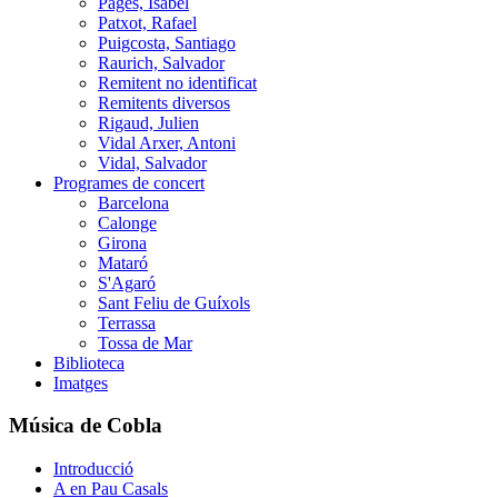
Pagès, Isabel
Patxot, Rafael
Puigcosta, Santiago
Raurich, Salvador
Remitent no identificat
Remitents diversos
Rigaud, Julien
Vidal Arxer, Antoni
Vidal, Salvador
Programes de concert
Barcelona
Calonge
Girona
Mataró
S'Agaró
Sant Feliu de Guíxols
Terrassa
Tossa de Mar
Biblioteca
Imatges
Música de Cobla
Introducció
A en Pau Casals