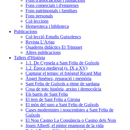
Fons d'associacions i fundacions
Fons comercials i d'empreses
Fons patrimonials i familiars
Fons personals
Col·leccions
Hemeroteca i biblioteca
Publicacions
Col·lecció Estudis Guixolencs
Revista L'Arjau
Quaderns didàctics El Trinquet
Altres publicacions
Tallers d'Història
1.1. De Cypsela a Sant Feliu de Guíxols
1.2. Època medieval (s. IX a XV)
Capturar el temps: el fotògraf Ricard Mur
Àngel Jiménez, reparació i memòria
Sant Feliu de Guíxols a ritme de sardana
Cosa de tots: història, arxius i democràcia
Els barris de Sant Feliu
El tren de Sant Feliu a Girona
El món del suro a Sant Feliu de Guíxols
Cases modernistes i noucentistes a Sant Feliu de
Guíxols
El Nou Casino La Constància o Casino dels Nois
Josep Albertí, el pintor enamorat de la vida