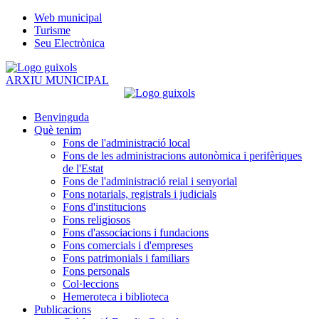
Web municipal
Turisme
Seu Electrònica
ARXIU MUNICIPAL
Benvinguda
Què tenim
Fons de l'administració local
Fons de les administracions autonòmica i perifèriques
de l'Estat
Fons de l'administració reial i senyorial
Fons notarials, registrals i judicials
Fons d'institucions
Fons religiosos
Fons d'associacions i fundacions
Fons comercials i d'empreses
Fons patrimonials i familiars
Fons personals
Col·leccions
Hemeroteca i biblioteca
Publicacions