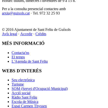
Horari: dilluns, dimecres i divendres de 9 a 15 h.
Per a la consulta presencial contacteu amb
arxiu@guixols.cat
· Tel. 972 32 25 93
© 2016 Ajuntament de Sant Feliu de Guíxols
Avís legal
·
Accedir
·
Crèdits
MÉS INFORMACIÓ
Contacta'ns
El temps
L'Agenda de Sant Feliu
WEBS D'INTERÈS
Seu electrònica
Turisme
SOM (Servei d'Ocupació Municipal)
Acció social
Ràdio Sant Feliu
Escola de Música
Espai Carmen Thyssen