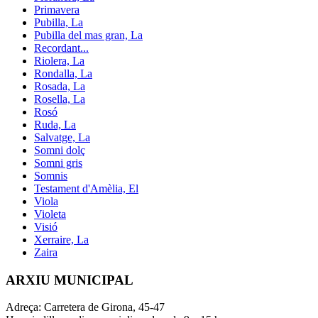
Primavera
Pubilla, La
Pubilla del mas gran, La
Recordant...
Riolera, La
Rondalla, La
Rosada, La
Rosella, La
Rosó
Ruda, La
Salvatge, La
Somni dolç
Somni gris
Somnis
Testament d'Amèlia, El
Viola
Violeta
Visió
Xerraire, La
Zaira
ARXIU MUNICIPAL
Adreça: Carretera de Girona, 45-47