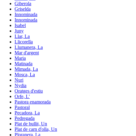
Giberola
Griselda
Innominada
Innominada
Isabel
Juny
Llar, La
Llicorella
Llumanera, La
Mar d'argent
Maria
Matinada
Mimada, La
Mosca, La
Nuri
Nydia
Oratges d'estiu
Orfe, L'
Pastora enamorada
Pastoral
Pecadora, La
Pedregada
Plat de bullit, Un
Plat de carn d'olla, Un
Ploranera, La