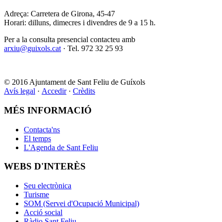
Adreça: Carretera de Girona, 45-47
Horari: dilluns, dimecres i divendres de 9 a 15 h.
Per a la consulta presencial contacteu amb
arxiu@guixols.cat
· Tel. 972 32 25 93
© 2016 Ajuntament de Sant Feliu de Guíxols
Avís legal
·
Accedir
·
Crèdits
MÉS INFORMACIÓ
Contacta'ns
El temps
L'Agenda de Sant Feliu
WEBS D'INTERÈS
Seu electrònica
Turisme
SOM (Servei d'Ocupació Municipal)
Acció social
Ràdio Sant Feliu