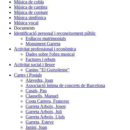
Música de cobla
Música de cambra
Música de conjunt
Música simfònica
Música vocal
Documents
Identificació personal i reconeixement públic
Enllaços matrimonials
Monument Garreta
Activitat professional i econòmica
Dades sobre l'obra musical
Factures i rebuts
Activitat social i lleure
Casino "El Guixolense"
Cartes i Postals
Alavedra, Joan
Associació íntima de concerts de Barcelona
Casals, Pau
Clausells, Manuel
Costa Carrera, Francesc
Garreta Arboix, Josep
Garreta Arboix, Juli
Garreta Arboix, Lluís
Garreta, Esteve
Janini, Joan