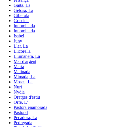
Frisança
Gaita, La
Gelosa, La
Giberola
Griselda
Innominada
Innominada
Isabel
Juny
Llar, La
Llicorella
Llumanera, La
Mar d'argent
Maria
Matinada
Mimada, La
Mosca, La
Nuri
Nydia
Oratges d'estiu
Orfe, L'
Pastora enamorada
Pastoral
Pecadora, La
Pedregada