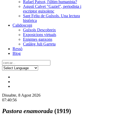
Rafael Patxot, l'últim humanista?
Agustí Calvet "Gaziel", periodista i
escriptor guixolenc
Sant Feliu de Guíxols. Una lectura
històrica
Calidoscopi
Guíxols Descobreix
Exposicions virtuals
Enigmes ganxons
Catàleg Juli Garreta
Ressò
Blog
Dissabte, 8 Agost 2026
07:40:56
Pastora enamorada
(1919)