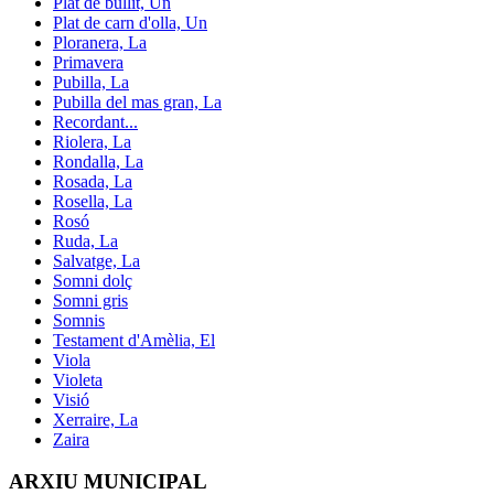
Plat de bullit, Un
Plat de carn d'olla, Un
Ploranera, La
Primavera
Pubilla, La
Pubilla del mas gran, La
Recordant...
Riolera, La
Rondalla, La
Rosada, La
Rosella, La
Rosó
Ruda, La
Salvatge, La
Somni dolç
Somni gris
Somnis
Testament d'Amèlia, El
Viola
Violeta
Visió
Xerraire, La
Zaira
ARXIU MUNICIPAL