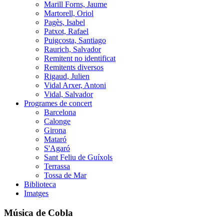
Marill Forns, Jaume
Martorell, Oriol
Pagès, Isabel
Patxot, Rafael
Puigcosta, Santiago
Raurich, Salvador
Remitent no identificat
Remitents diversos
Rigaud, Julien
Vidal Arxer, Antoni
Vidal, Salvador
Programes de concert
Barcelona
Calonge
Girona
Mataró
S'Agaró
Sant Feliu de Guíxols
Terrassa
Tossa de Mar
Biblioteca
Imatges
Música de Cobla