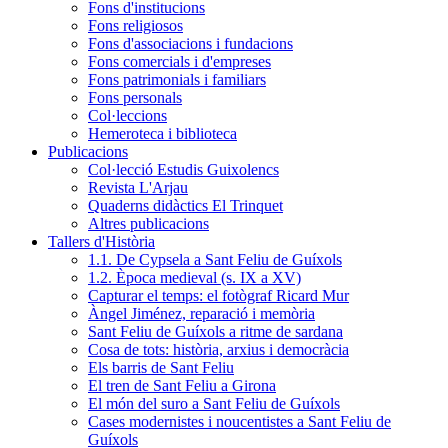
Fons d'institucions
Fons religiosos
Fons d'associacions i fundacions
Fons comercials i d'empreses
Fons patrimonials i familiars
Fons personals
Col·leccions
Hemeroteca i biblioteca
Publicacions
Col·lecció Estudis Guixolencs
Revista L'Arjau
Quaderns didàctics El Trinquet
Altres publicacions
Tallers d'Història
1.1. De Cypsela a Sant Feliu de Guíxols
1.2. Època medieval (s. IX a XV)
Capturar el temps: el fotògraf Ricard Mur
Àngel Jiménez, reparació i memòria
Sant Feliu de Guíxols a ritme de sardana
Cosa de tots: història, arxius i democràcia
Els barris de Sant Feliu
El tren de Sant Feliu a Girona
El món del suro a Sant Feliu de Guíxols
Cases modernistes i noucentistes a Sant Feliu de
Guíxols