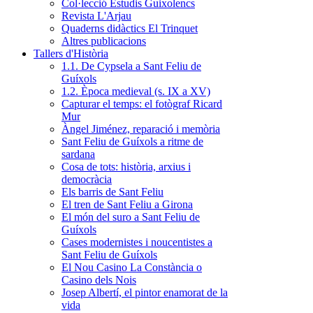
Col·lecció Estudis Guixolencs
Revista L'Arjau
Quaderns didàctics El Trinquet
Altres publicacions
Tallers d'Història
1.1. De Cypsela a Sant Feliu de
Guíxols
1.2. Època medieval (s. IX a XV)
Capturar el temps: el fotògraf Ricard
Mur
Àngel Jiménez, reparació i memòria
Sant Feliu de Guíxols a ritme de
sardana
Cosa de tots: història, arxius i
democràcia
Els barris de Sant Feliu
El tren de Sant Feliu a Girona
El món del suro a Sant Feliu de
Guíxols
Cases modernistes i noucentistes a
Sant Feliu de Guíxols
El Nou Casino La Constància o
Casino dels Nois
Josep Albertí, el pintor enamorat de la
vida