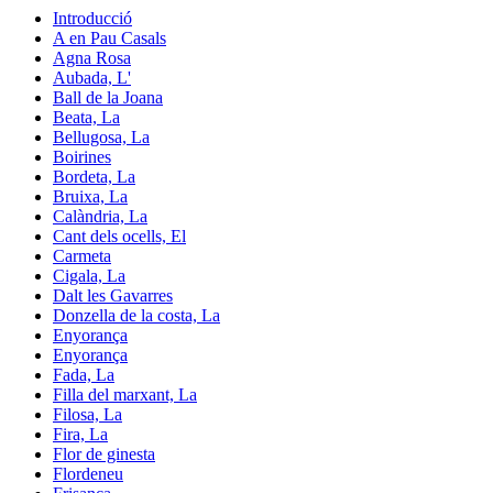
Introducció
A en Pau Casals
Agna Rosa
Aubada, L'
Ball de la Joana
Beata, La
Bellugosa, La
Boirines
Bordeta, La
Bruixa, La
Calàndria, La
Cant dels ocells, El
Carmeta
Cigala, La
Dalt les Gavarres
Donzella de la costa, La
Enyorança
Enyorança
Fada, La
Filla del marxant, La
Filosa, La
Fira, La
Flor de ginesta
Flordeneu