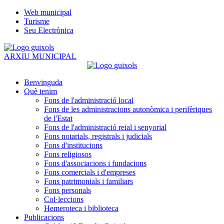
Web municipal
Turisme
Seu Electrònica
ARXIU MUNICIPAL
Benvinguda
Què tenim
Fons de l'administració local
Fons de les administracions autonòmica i perifèriques
de l'Estat
Fons de l'administració reial i senyorial
Fons notarials, registrals i judicials
Fons d'institucions
Fons religiosos
Fons d'associacions i fundacions
Fons comercials i d'empreses
Fons patrimonials i familiars
Fons personals
Col·leccions
Hemeroteca i biblioteca
Publicacions