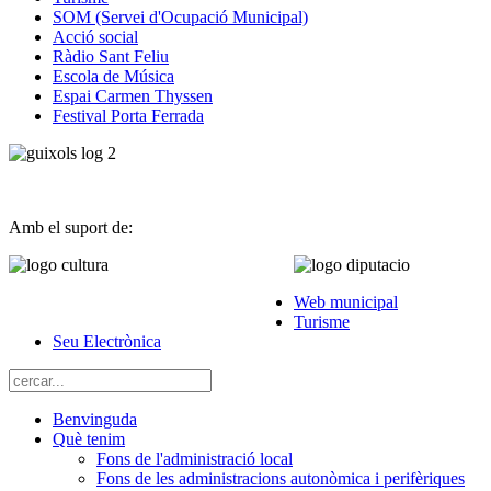
SOM (Servei d'Ocupació Municipal)
Acció social
Ràdio Sant Feliu
Escola de Música
Espai Carmen Thyssen
Festival Porta Ferrada
Amb el suport de:
Web municipal
Turisme
Seu Electrònica
Benvinguda
Què tenim
Fons de l'administració local
Fons de les administracions autonòmica i perifèriques