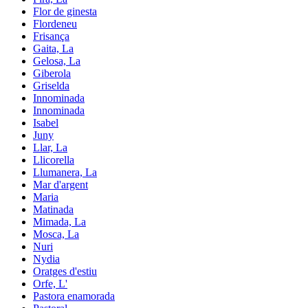
Flor de ginesta
Flordeneu
Frisança
Gaita, La
Gelosa, La
Giberola
Griselda
Innominada
Innominada
Isabel
Juny
Llar, La
Llicorella
Llumanera, La
Mar d'argent
Maria
Matinada
Mimada, La
Mosca, La
Nuri
Nydia
Oratges d'estiu
Orfe, L'
Pastora enamorada