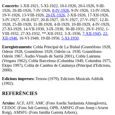
Concerts:
1-XII-1921, 5-XI-1922, 10-I-1926, 20-I-1926, 9-III-
1926, 26-III-1926, 7-IV-1926,
8-IV-1926
, 9-IV-1926, 13-IV-1926,
19-V-1926, 13-VIII-1926,
26-IX-1926
, 2-XII-1926, 17-XII-1926,
3-IV-1927, 19-II-1927, 20-II-1927, 10-V-1927, 27-V-1927, 12-II-
1928, 25-III-1928, 31-III-1928, 4-II-1929, 10-III-1929, 4-IV-1929,
27-XI-1929, 14-VII-1930, 3-IX-1930, 30-III-1931, 29-V-1932, 1-
VIII-1932, 27-XI-1932, **-XII-1932, 3-X-1936,
7-XII-1945
,
22-
XII-1946
, 16-VI-1949, 19-III-1950,
5-XI-1950
.
Enregistraments:
Cobla Principal de La Bisbal (Gramófono 1928,
Odeon 1928, Gramófono 1929, Odeón ca. 1930, Gramófono-
Odeón 1967, Àudio-Visuals de Sarrià 2001), Cobla Laietana
(Vergara 1962), Cobla Barcelona (Columbia 1949, Columbia 1975,
Ekipo 1997), Cobla de Cambra de Catalunya (Principal d'Edicions,
2000).
Edicions impreses:
Tenora (1979), Edicions Musicals Adifolk
(1992).
REFERÈNCIES
Arxius:
ACF, AFF, AMC (Fons Anella Sardanista Almogàvers),
CEDOC (Fons Juli Garreta), OPB, AMSFG (Fons Josep i Arseni
Roig), AMSFG (Fons família Garreta Arboix).