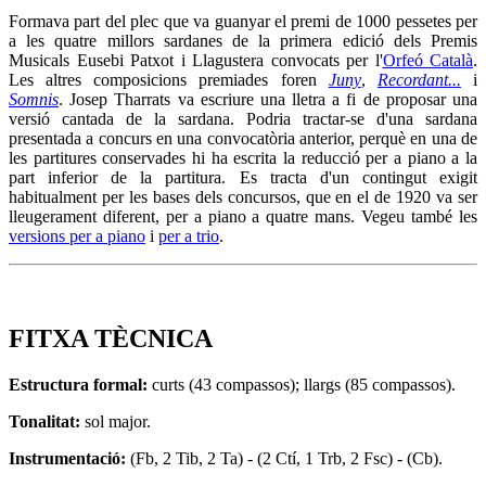
Formava part del plec que va guanyar el premi de 1000 pessetes per
a les quatre millors sardanes de la primera edició dels Premis
Musicals Eusebi Patxot i Llagustera convocats per l'
Orfeó Català
.
Les altres composicions premiades foren
Juny
,
Recordant...
i
Somnis
. Josep Tharrats va escriure una lletra a fi de proposar una
versió cantada de la sardana. Podria tractar-se d'una sardana
presentada a concurs en una convocatòria anterior, perquè en una de
les partitures conservades hi ha escrita la reducció per a piano a la
part inferior de la partitura. Es tracta d'un contingut exigit
habitualment per les bases dels concursos, que en el de 1920 va ser
lleugerament diferent, per a piano a quatre mans. Vegeu també les
versions per a piano
i
per a trio
.
FITXA TÈCNICA
Estructura formal:
curts (43 compassos); llargs (85 compassos).
Tonalitat:
sol major.
Instrumentació:
(Fb, 2 Tib, 2 Ta) - (2 Ctí, 1 Trb, 2 Fsc) - (Cb).