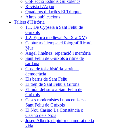
Col·lecció Estudis Guixolencs
Revista L'Arjau
Quaderns didàctics El Trinquet
Altres publicacions
Tallers d'Història
1.1. De Cypsela a Sant Feliu de
Guíxols
1.2. Època medieval (s. IX a XV)
Capturar el temps: el fotògraf Ricard
Mur
Àngel Jiménez, reparació i memòria
Sant Feliu de Guíxols a ritme de
sardana
Cosa de tots: història, arxius i
democràcia
Els barris de Sant Feliu
El tren de Sant Feliu a Girona
El món del suro a Sant Feliu de
Guíxols
Cases modernistes i noucentistes a
Sant Feliu de Guíxols
El Nou Casino La Constància o
Casino dels Nois
Josep Albertí, el pintor enamorat de la
vida