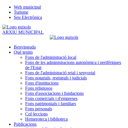
Web municipal
Turisme
Seu Electrònica
ARXIU MUNICIPAL
Benvinguda
Què tenim
Fons de l'administració local
Fons de les administracions autonòmica i perifèriques
de l'Estat
Fons de l'administració reial i senyorial
Fons notarials, registrals i judicials
Fons d'institucions
Fons religiosos
Fons d'associacions i fundacions
Fons comercials i d'empreses
Fons patrimonials i familiars
Fons personals
Col·leccions
Hemeroteca i biblioteca
Publicacions