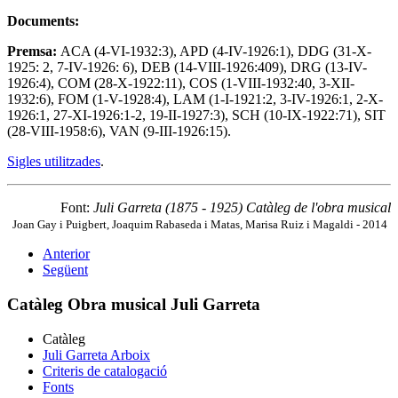
Documents:
Premsa:
ACA (4-VI-1932:3), APD (4-IV-1926:1), DDG (31-X-
1925: 2, 7-IV-1926: 6), DEB (14-VIII-1926:409), DRG (13-IV-
1926:4), COM (28-X-1922:11), COS (1-VIII-1932:40, 3-XII-
1932:6), FOM (1-V-1928:4), LAM (1-I-1921:2, 3-IV-1926:1, 2-X-
1926:1, 27-XI-1926:1-2, 19-II-1927:3), SCH (10-IX-1922:71), SIT
(28-VIII-1958:6), VAN (9-III-1926:15).
Sigles utilitzades
.
Font:
Juli Garreta (1875 - 1925) Catàleg de l'obra musical
Joan Gay i Puigbert, Joaquim Rabaseda i Matas, Marisa Ruiz i Magaldi - 2014
Anterior
Següent
Catàleg Obra musical Juli Garreta
Catàleg
Juli Garreta Arboix
Criteris de catalogació
Fonts