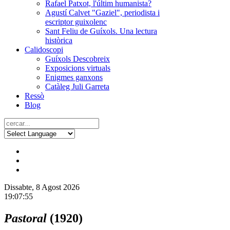
Rafael Patxot, l'últim humanista?
Agustí Calvet "Gaziel", periodista i
escriptor guixolenc
Sant Feliu de Guíxols. Una lectura
històrica
Calidoscopi
Guíxols Descobreix
Exposicions virtuals
Enigmes ganxons
Catàleg Juli Garreta
Ressò
Blog
Dissabte, 8 Agost 2026
19:07:56
Pastoral
(1920)