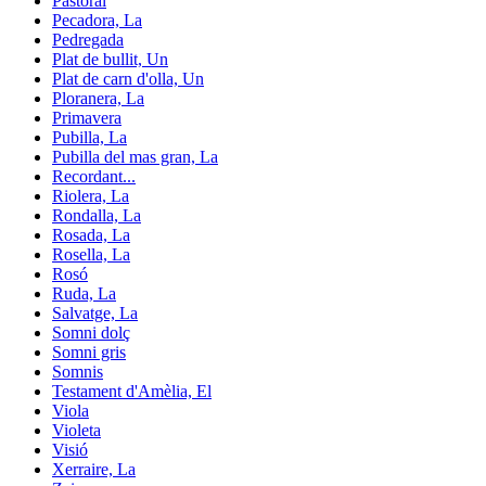
Pastoral
Pecadora, La
Pedregada
Plat de bullit, Un
Plat de carn d'olla, Un
Ploranera, La
Primavera
Pubilla, La
Pubilla del mas gran, La
Recordant...
Riolera, La
Rondalla, La
Rosada, La
Rosella, La
Rosó
Ruda, La
Salvatge, La
Somni dolç
Somni gris
Somnis
Testament d'Amèlia, El
Viola
Violeta
Visió
Xerraire, La