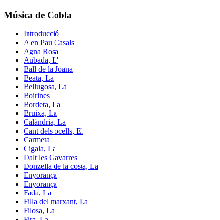
Música de Cobla
Introducció
A en Pau Casals
Agna Rosa
Aubada, L'
Ball de la Joana
Beata, La
Bellugosa, La
Boirines
Bordeta, La
Bruixa, La
Calàndria, La
Cant dels ocells, El
Carmeta
Cigala, La
Dalt les Gavarres
Donzella de la costa, La
Enyorança
Enyorança
Fada, La
Filla del marxant, La
Filosa, La
Fira, La