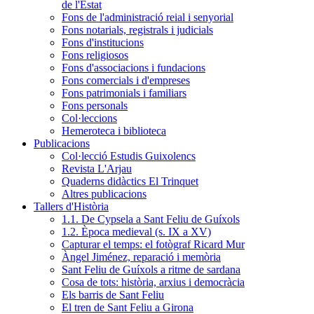
de l'Estat
Fons de l'administració reial i senyorial
Fons notarials, registrals i judicials
Fons d'institucions
Fons religiosos
Fons d'associacions i fundacions
Fons comercials i d'empreses
Fons patrimonials i familiars
Fons personals
Col·leccions
Hemeroteca i biblioteca
Publicacions
Col·lecció Estudis Guixolencs
Revista L'Arjau
Quaderns didàctics El Trinquet
Altres publicacions
Tallers d'Història
1.1. De Cypsela a Sant Feliu de Guíxols
1.2. Època medieval (s. IX a XV)
Capturar el temps: el fotògraf Ricard Mur
Àngel Jiménez, reparació i memòria
Sant Feliu de Guíxols a ritme de sardana
Cosa de tots: història, arxius i democràcia
Els barris de Sant Feliu
El tren de Sant Feliu a Girona