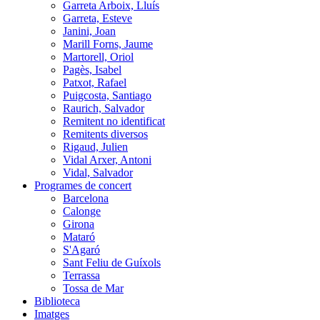
Garreta Arboix, Lluís
Garreta, Esteve
Janini, Joan
Marill Forns, Jaume
Martorell, Oriol
Pagès, Isabel
Patxot, Rafael
Puigcosta, Santiago
Raurich, Salvador
Remitent no identificat
Remitents diversos
Rigaud, Julien
Vidal Arxer, Antoni
Vidal, Salvador
Programes de concert
Barcelona
Calonge
Girona
Mataró
S'Agaró
Sant Feliu de Guíxols
Terrassa
Tossa de Mar
Biblioteca
Imatges