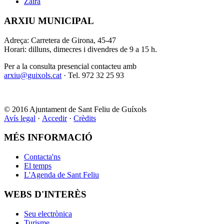
Zaira
ARXIU MUNICIPAL
Adreça: Carretera de Girona, 45-47
Horari: dilluns, dimecres i divendres de 9 a 15 h.
Per a la consulta presencial contacteu amb
arxiu@guixols.cat
· Tel. 972 32 25 93
© 2016 Ajuntament de Sant Feliu de Guíxols
Avís legal
·
Accedir
·
Crèdits
MÉS INFORMACIÓ
Contacta'ns
El temps
L'Agenda de Sant Feliu
WEBS D'INTERÈS
Seu electrònica
Turisme