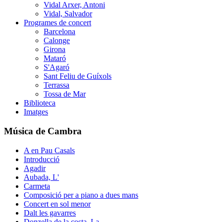
Vidal Arxer, Antoni
Vidal, Salvador
Programes de concert
Barcelona
Calonge
Girona
Mataró
S'Agaró
Sant Feliu de Guíxols
Terrassa
Tossa de Mar
Biblioteca
Imatges
Música de Cambra
A en Pau Casals
Introducció
Agadir
Aubada, L'
Carmeta
Composició per a piano a dues mans
Concert en sol menor
Dalt les gavarres
Donzella de la costa, La