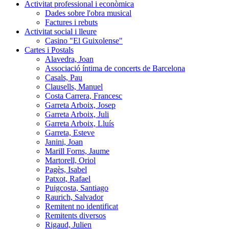
Activitat professional i econòmica
Dades sobre l'obra musical
Factures i rebuts
Activitat social i lleure
Casino "El Guixolense"
Cartes i Postals
Alavedra, Joan
Associació íntima de concerts de Barcelona
Casals, Pau
Clausells, Manuel
Costa Carrera, Francesc
Garreta Arboix, Josep
Garreta Arboix, Juli
Garreta Arboix, Lluís
Garreta, Esteve
Janini, Joan
Marill Forns, Jaume
Martorell, Oriol
Pagès, Isabel
Patxot, Rafael
Puigcosta, Santiago
Raurich, Salvador
Remitent no identificat
Remitents diversos
Rigaud, Julien