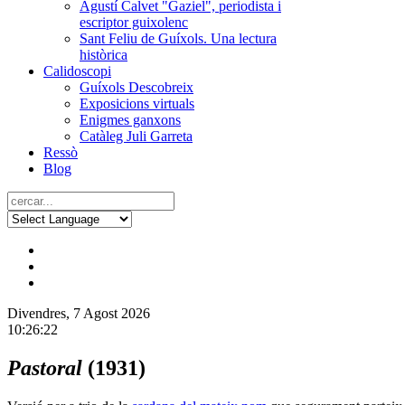
Agustí Calvet "Gaziel", periodista i
escriptor guixolenc
Sant Feliu de Guíxols. Una lectura
històrica
Calidoscopi
Guíxols Descobreix
Exposicions virtuals
Enigmes ganxons
Catàleg Juli Garreta
Ressò
Blog
Divendres, 7 Agost 2026
10:26:22
Pastoral
(1931)