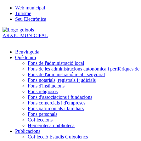
Web municipal
Turisme
Seu Electrònica
ARXIU MUNICIPAL
Benvinguda
Què tenim
Fons de l'administració local
Fons de les administracions autonòmica i perifèriques de l
Fons de l'administració reial i senyorial
Fons notarials, registrals i judicials
Fons d'institucions
Fons religiosos
Fons d'associacions i fundacions
Fons comercials i d'empreses
Fons patrimonials i familiars
Fons personals
Col·leccions
Hemeroteca i biblioteca
Publicacions
Col·lecció Estudis Guixolencs