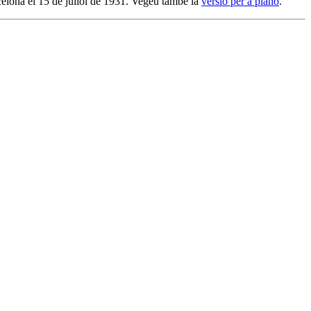
rcelona el 15 de juliol de 1931. Vegeu també la
versió per a piano
.