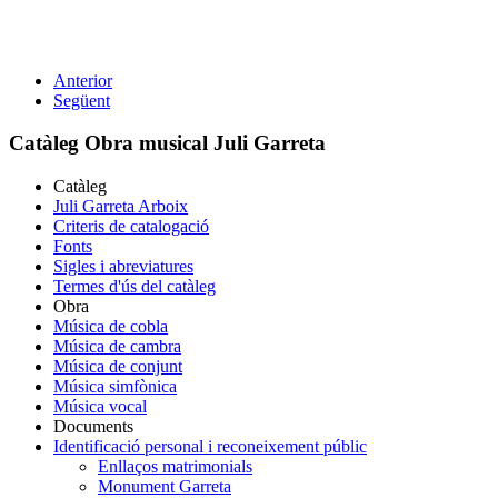
Anterior
Següent
Catàleg Obra musical Juli Garreta
Catàleg
Juli Garreta Arboix
Criteris de catalogació
Fonts
Sigles i abreviatures
Termes d'ús del catàleg
Obra
Música de cobla
Música de cambra
Música de conjunt
Música simfònica
Música vocal
Documents
Identificació personal i reconeixement públic
Enllaços matrimonials
Monument Garreta