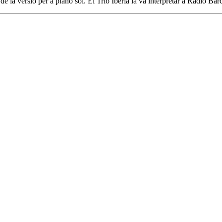
e la versió per a piano sol. El Trio Ibèria la va interpretar a Ràdio Ba