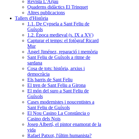
Revista L'Arjau
Quaderns didàctics El Trinquet
Altres publicacions
Tallers d'Història
1.1. De Cypsela a Sant Feliu de
Guíxols
1.2. Època medieval (s. IX a XV)
Capturar el temps: el fotògraf Ricard
Mur
Àngel Jiménez, reparació i memòria
Sant Feliu de Guíxols a ritme de
sardana
Cosa de tots: història, arxius i
democràcia
Els barris de Sant Feliu
El tren de Sant Feliu a Girona
El món del suro a Sant Feliu de
Guíxols
Cases modernistes i noucentistes a
Sant Feliu de Guíxols
El Nou Casino La Constància o
Casino dels Nois
Josep Albertí, el pintor enamorat de la
vida
Rafael Patxot, l'últim humanista?