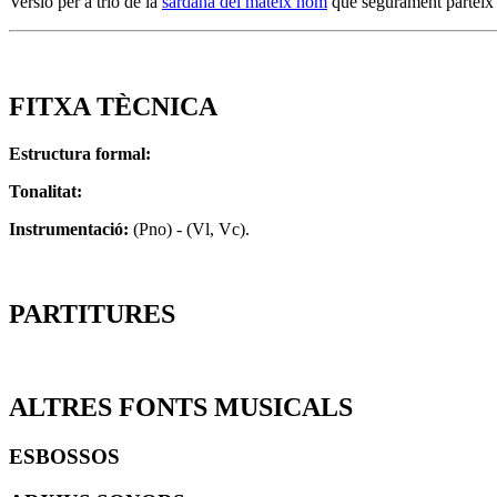
Versió per a trio de la
sardana del mateix nom
que segurament parteix d
FITXA TÈCNICA
Estructura formal:
Tonalitat:
Instrumentació:
(Pno) - (Vl, Vc).
PARTITURES
ALTRES FONTS MUSICALS
ESBOSSOS