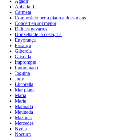
Agadir
Aubada, L'
Carmeta
Composició per a piano a dues mans
Concert en sol menor
Dalt les gavarres
Donzella de la costa, La
Enyorança
Frisança
Giberola
Griselda
Impromptu
Innominada
Joguina
Juny
Llicorella
Mar plana
Maria
Maria
Matinada
Matinada
Mazurca
Mercedes
Nydia
Nocturn