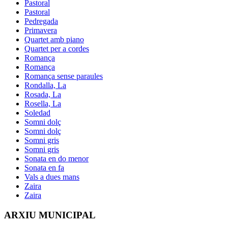
Pastoral
Pastoral
Pedregada
Primavera
Quartet amb piano
Quartet per a cordes
Romança
Romança
Romança sense paraules
Rondalla, La
Rosada, La
Rosella, La
Soledad
Somni dolç
Somni dolç
Somni gris
Somni gris
Sonata en do menor
Sonata en fa
Vals a dues mans
Zaira
Zaira
ARXIU MUNICIPAL