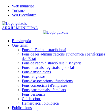
Web municipal
Turisme
Seu Electrònica
ARXIU MUNICIPAL
Benvinguda
Què tenim
Fons de l'administració local
Fons de les administracions autonòmica i perifèriques
de l'Estat
Fons de l'administració reial i senyorial
Fons notarials, registrals i judicials
Fons d'institucions
Fons religiosos
Fons d'associacions i fundacions
Fons comercials i d'empreses
Fons patrimonials i familiars
Fons personals
Col·leccions
Hemeroteca i biblioteca
Publicacions