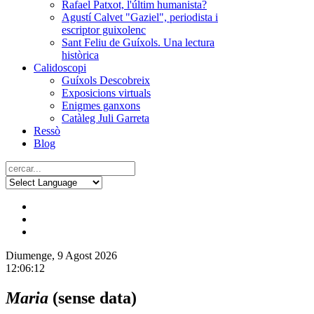
Rafael Patxot, l'últim humanista?
Agustí Calvet "Gaziel", periodista i
escriptor guixolenc
Sant Feliu de Guíxols. Una lectura
històrica
Calidoscopi
Guíxols Descobreix
Exposicions virtuals
Enigmes ganxons
Catàleg Juli Garreta
Ressò
Blog
Diumenge, 9 Agost 2026
12:06:12
Maria
(sense data)