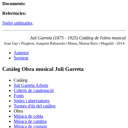
Documents:
Referències:
Sigles utilitzades
.
Juli Garreta (1875 - 1925) Catàleg de l'obra musical
Joan Gay i Puigbert, Joaquim Rabaseda i Matas, Marisa Ruiz i Magaldi - 2014
Anterior
Següent
Catàleg Obra musical Juli Garreta
Catàleg
Juli Garreta Arboix
Criteris de catalogació
Fonts
Sigles i abreviatures
Termes d'ús del catàleg
Obra
Música de cobla
Música de cambra
Música de conjunt