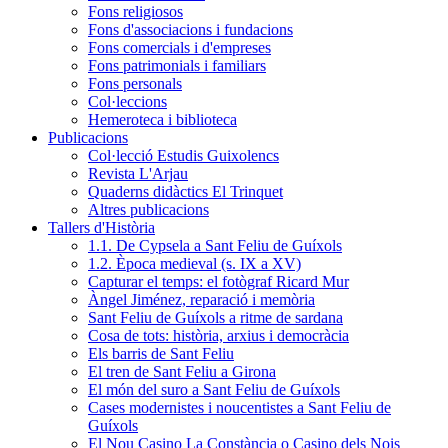
Fons religiosos
Fons d'associacions i fundacions
Fons comercials i d'empreses
Fons patrimonials i familiars
Fons personals
Col·leccions
Hemeroteca i biblioteca
Publicacions
Col·lecció Estudis Guixolencs
Revista L'Arjau
Quaderns didàctics El Trinquet
Altres publicacions
Tallers d'Història
1.1. De Cypsela a Sant Feliu de Guíxols
1.2. Època medieval (s. IX a XV)
Capturar el temps: el fotògraf Ricard Mur
Àngel Jiménez, reparació i memòria
Sant Feliu de Guíxols a ritme de sardana
Cosa de tots: història, arxius i democràcia
Els barris de Sant Feliu
El tren de Sant Feliu a Girona
El món del suro a Sant Feliu de Guíxols
Cases modernistes i noucentistes a Sant Feliu de
Guíxols
El Nou Casino La Constància o Casino dels Nois