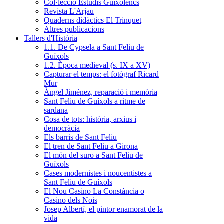
Col·lecció Estudis Guixolencs
Revista L'Arjau
Quaderns didàctics El Trinquet
Altres publicacions
Tallers d'Història
1.1. De Cypsela a Sant Feliu de
Guíxols
1.2. Època medieval (s. IX a XV)
Capturar el temps: el fotògraf Ricard
Mur
Àngel Jiménez, reparació i memòria
Sant Feliu de Guíxols a ritme de
sardana
Cosa de tots: història, arxius i
democràcia
Els barris de Sant Feliu
El tren de Sant Feliu a Girona
El món del suro a Sant Feliu de
Guíxols
Cases modernistes i noucentistes a
Sant Feliu de Guíxols
El Nou Casino La Constància o
Casino dels Nois
Josep Albertí, el pintor enamorat de la
vida