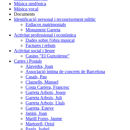
Música simfònica
Música vocal
Documents
Identificació personal i reconeixement públic
Enllaços matrimonials
Monument Garreta
Activitat professional i econòmica
Dades sobre l'obra musical
Factures i rebuts
Activitat social i lleure
Casino "El Guixolense"
Cartes i Postals
Alavedra, Joan
Associació íntima de concerts de Barcelona
Casals, Pau
Clausells, Manuel
Costa Carrera, Francesc
Garreta Arboix, Josep
Garreta Arboix, Juli
Garreta Arboix, Lluís
Garreta, Esteve
Janini, Joan
Marill Forns, Jaume
Martorell, Oriol
Pagès, Isabel