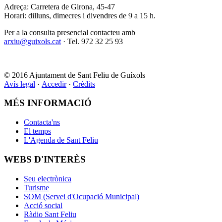
Adreça: Carretera de Girona, 45-47
Horari: dilluns, dimecres i divendres de 9 a 15 h.
Per a la consulta presencial contacteu amb
arxiu@guixols.cat
· Tel. 972 32 25 93
© 2016 Ajuntament de Sant Feliu de Guíxols
Avís legal
·
Accedir
·
Crèdits
MÉS INFORMACIÓ
Contacta'ns
El temps
L'Agenda de Sant Feliu
WEBS D'INTERÈS
Seu electrònica
Turisme
SOM (Servei d'Ocupació Municipal)
Acció social
Ràdio Sant Feliu