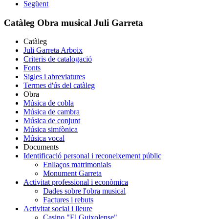
Següent
Catàleg Obra musical Juli Garreta
Catàleg
Juli Garreta Arboix
Criteris de catalogació
Fonts
Sigles i abreviatures
Termes d'ús del catàleg
Obra
Música de cobla
Música de cambra
Música de conjunt
Música simfònica
Música vocal
Documents
Identificació personal i reconeixement públic
Enllaços matrimonials
Monument Garreta
Activitat professional i econòmica
Dades sobre l'obra musical
Factures i rebuts
Activitat social i lleure
Casino "El Guixolense"