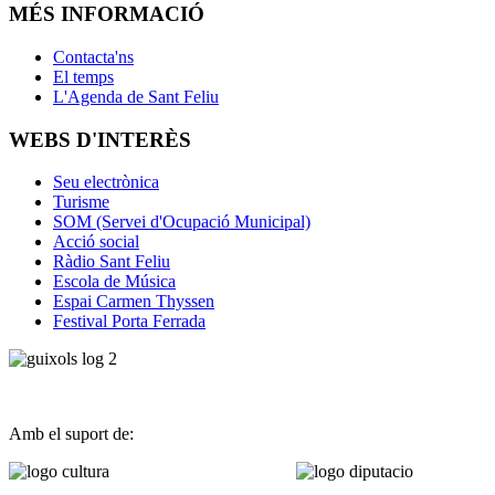
MÉS INFORMACIÓ
Contacta'ns
El temps
L'Agenda de Sant Feliu
WEBS D'INTERÈS
Seu electrònica
Turisme
SOM (Servei d'Ocupació Municipal)
Acció social
Ràdio Sant Feliu
Escola de Música
Espai Carmen Thyssen
Festival Porta Ferrada
Amb el suport de: