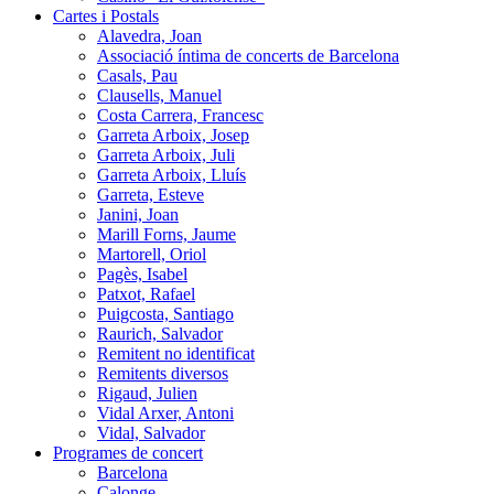
Cartes i Postals
Alavedra, Joan
Associació íntima de concerts de Barcelona
Casals, Pau
Clausells, Manuel
Costa Carrera, Francesc
Garreta Arboix, Josep
Garreta Arboix, Juli
Garreta Arboix, Lluís
Garreta, Esteve
Janini, Joan
Marill Forns, Jaume
Martorell, Oriol
Pagès, Isabel
Patxot, Rafael
Puigcosta, Santiago
Raurich, Salvador
Remitent no identificat
Remitents diversos
Rigaud, Julien
Vidal Arxer, Antoni
Vidal, Salvador
Programes de concert
Barcelona
Calonge