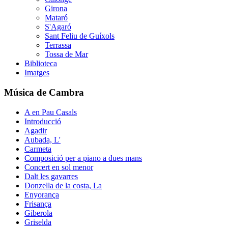
Girona
Mataró
S'Agaró
Sant Feliu de Guíxols
Terrassa
Tossa de Mar
Biblioteca
Imatges
Música de Cambra
A en Pau Casals
Introducció
Agadir
Aubada, L'
Carmeta
Composició per a piano a dues mans
Concert en sol menor
Dalt les gavarres
Donzella de la costa, La
Enyorança
Frisança
Giberola
Griselda