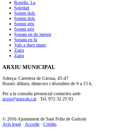
Rosella, La
Soledad
Somni dolç
Somni dolç
Somni gris
Somni gris
Sonata en do menor
Sonata en fa
Vals a dues mans
Zaira
Zaira
ARXIU MUNICIPAL
Adreça: Carretera de Girona, 45-47
Horari: dilluns, dimecres i divendres de 9 a 15 h.
Per a la consulta presencial contacteu amb
arxiu@guixols.cat
· Tel. 972 32 25 93
© 2016 Ajuntament de Sant Feliu de Guíxols
Avís legal
·
Accedir
·
Crèdits