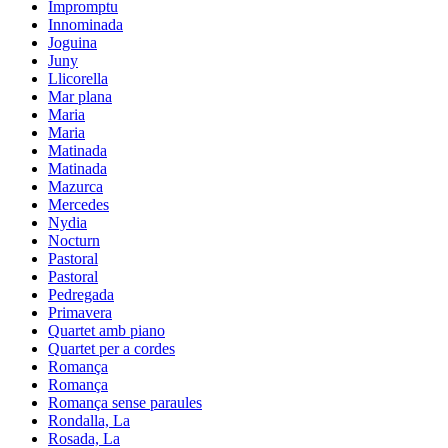
Impromptu
Innominada
Joguina
Juny
Llicorella
Mar plana
Maria
Maria
Matinada
Matinada
Mazurca
Mercedes
Nydia
Nocturn
Pastoral
Pastoral
Pedregada
Primavera
Quartet amb piano
Quartet per a cordes
Romança
Romança
Romança sense paraules
Rondalla, La
Rosada, La