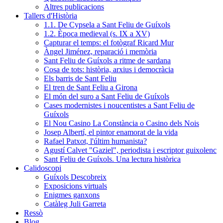
Altres publicacions
Tallers d'Història
1.1. De Cypsela a Sant Feliu de Guíxols
1.2. Època medieval (s. IX a XV)
Capturar el temps: el fotògraf Ricard Mur
Àngel Jiménez, reparació i memòria
Sant Feliu de Guíxols a ritme de sardana
Cosa de tots: història, arxius i democràcia
Els barris de Sant Feliu
El tren de Sant Feliu a Girona
El món del suro a Sant Feliu de Guíxols
Cases modernistes i noucentistes a Sant Feliu de
Guíxols
El Nou Casino La Constància o Casino dels Nois
Josep Albertí, el pintor enamorat de la vida
Rafael Patxot, l'últim humanista?
Agustí Calvet "Gaziel", periodista i escriptor guixolenc
Sant Feliu de Guíxols. Una lectura històrica
Calidoscopi
Guíxols Descobreix
Exposicions virtuals
Enigmes ganxons
Catàleg Juli Garreta
Ressò
Blog