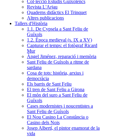
Col·lecció Estudis Guixolencs
Revista L'Arjau
Quaderns didàctics El Trinquet
Altres publicacions
Tallers d'Història
1.1. De Cypsela a Sant Feliu de
Guíxols
1.2. Època medieval (s. IX a XV)
Capturar el temps: el fotògraf Ricard
Mur
Àngel Jiménez, reparació i memòria
Sant Feliu de Guíxols a ritme de
sardana
Cosa de tots: història, arxius i
democràcia
Els barris de Sant Feliu
El tren de Sant Feliu a Girona
El món del suro a Sant Feliu de
Guíxols
Cases modernistes i noucentistes a
Sant Feliu de Guíxols
El Nou Casino La Constància o
Casino dels Nois
Josep Albertí, el pintor enamorat de la
vida