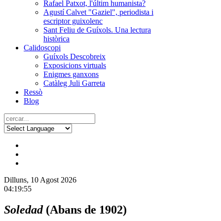
Rafael Patxot, l'últim humanista?
Agustí Calvet "Gaziel", periodista i
escriptor guixolenc
Sant Feliu de Guíxols. Una lectura
històrica
Calidoscopi
Guíxols Descobreix
Exposicions virtuals
Enigmes ganxons
Catàleg Juli Garreta
Ressò
Blog
Dilluns, 10 Agost 2026
04:19:55
Soledad
(Abans de 1902)