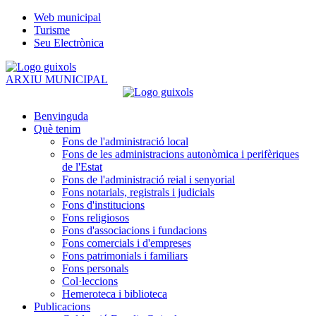
Web municipal
Turisme
Seu Electrònica
ARXIU MUNICIPAL
Benvinguda
Què tenim
Fons de l'administració local
Fons de les administracions autonòmica i perifèriques
de l'Estat
Fons de l'administració reial i senyorial
Fons notarials, registrals i judicials
Fons d'institucions
Fons religiosos
Fons d'associacions i fundacions
Fons comercials i d'empreses
Fons patrimonials i familiars
Fons personals
Col·leccions
Hemeroteca i biblioteca
Publicacions